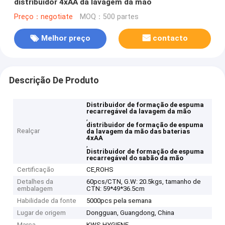
distribuidor 4xAA da lavagem da mão
Preço：negotiate
MOQ：500 partes
Melhor preço
contacto
Descrição De Produto
Distribuidor de formação de espuma
recarregável da lavagem da mão
,
distribuidor de formação de espuma
Realçar
da lavagem da mão das baterias
4xAA
,
Distribuidor de formação de espuma
recarregável do sabão da mão
Certificação
CE,ROHS
Detalhes da
60pcs/CTN, G.W: 20.5kgs, tamanho de
embalagem
CTN: 59*49*36.5cm
Habilidade da fonte
5000pcs pela semana
Lugar de origem
Dongguan, Guangdong, China
Marca
KWS HYGIENE