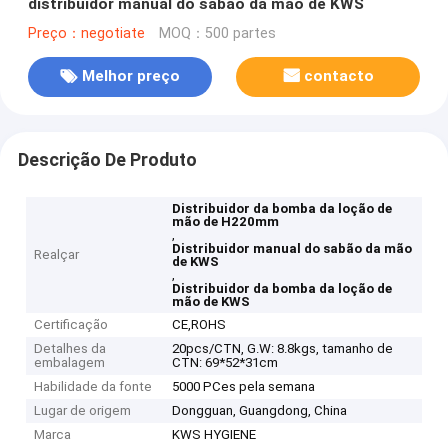
distribuidor manual do sabão da mão de KWS
Preço：negotiate
MOQ：500 partes
Melhor preço
contacto
Descrição De Produto
Distribuidor da bomba da loção de
mão de H220mm
,
Distribuidor manual do sabão da mão
Realçar
de KWS
,
Distribuidor da bomba da loção de
mão de KWS
Certificação
CE,ROHS
Detalhes da
20pcs/CTN, G.W: 8.8kgs, tamanho de
embalagem
CTN: 69*52*31cm
Habilidade da fonte
5000 PCes pela semana
Lugar de origem
Dongguan, Guangdong, China
Marca
KWS HYGIENE