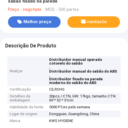
sabão fixado na parede
Preço：negotiate
MOQ：500 partes
Melhor preço
contacto
Descrição De Produto
Distribuidor manual operado
cotovelo do sabão
,
Realçar
Distribuidor manual do sabão do ABS
,
Distribuidor fixado na parede
moderno do sabão do ABS
Certificação
CE,ROHS
Detalhes da
20pcs / CTN, GW: 17kgs, tamanho CTN:
embalagem
69 * 52 * 31cm
Habilidade da fonte
5000 PCes pela semana
Lugar de origem
Dongguan, Guangdong, China
Marca
KWS HYGIENE