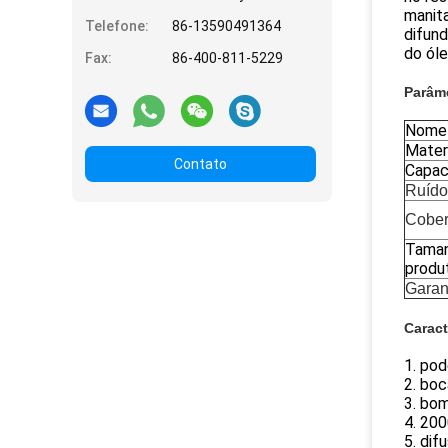
manita
Telefone:
86-13590491364
difund
do ól
Fax:
86-400-811-5229
Parâm
Nome
Mater
Contato
Capac
Ruído
Cober
Taman
produ
Garan
Caract
1. pod
2. bo
3. bo
4. 20
5. dif