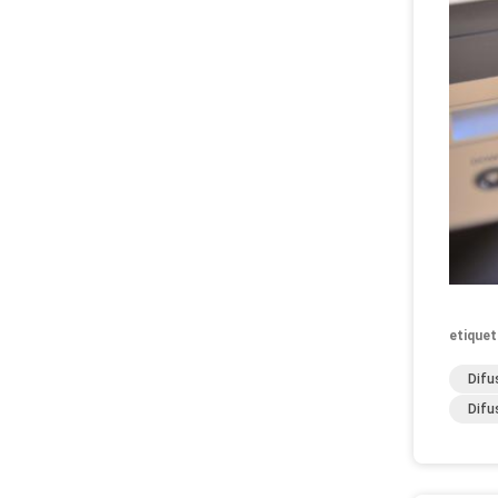
etiquet
Difu
Difu