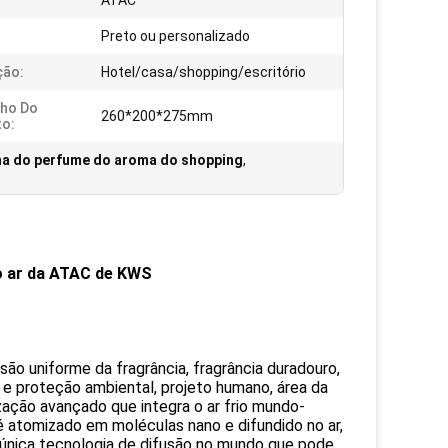
ATAC
Preto ou personalizado
ção:
Hotel/casa/shopping/escritório
ho Do
260*200*275mm
o:
a do perfume do aroma do shopping
,
o ar da ATAC de
KWS
o uniforme da fragrância, fragrância duradouro,
a e proteção ambiental, projeto humano, área da
ção avançado que integra o ar frio mundo-
 é atomizado em moléculas nano e difundido no ar,
 a única tecnologia de difusão no mundo que pode