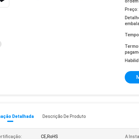
ordem 
Preço:
Detalh
embal
Tempo 
Termo
pagam
Habili
M
mação Detalhada
Descrição De Produto
rtificação:
CE,RoHS
A Inst