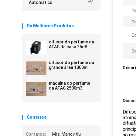
(2)
Automático
Fo
Ca
Os Melhores Produtos
Co
difusor do perfume da
ATAC da casa 25dB
De
difusor do perfume da
grande área 1000ml
Descr
máquina do perfume
da ATAC 2500m3
Descr
Difuso
Contatos
atomiz
difus
princi
Contatos:
Mrs. Mandy Xu
no res