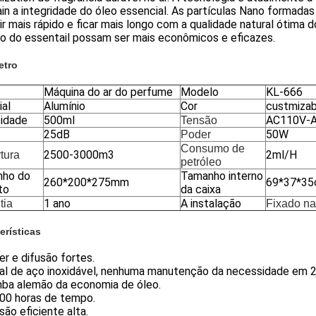
in a integridade do óleo essencial. As partículas Nano formad
ir mais rápido e ficar mais longo com a qualidade natural ótima
eo do essentail possam ser mais econômicos e eficazes.
etro
Máquina do ar do perfume
Modelo
KL-666
ial
Alumínio
Cor
custmizab
idade
500ml
AC110V-
Tensão
25dB
50W
Poder
Consumo de
2500-3000m3
2ml/H
tura
petróleo
ho do
Tamanho interno
260*200*275mm
69*37*3
to
da caixa
1 ano
A instalação
tia
Fixado na
erísticas
er e difusão fortes.
cal de aço inoxidável, nenhuma manutenção da necessidade em 2
mba alemão da economia de óleo.
000 horas de tempo.
usão eficiente alta.