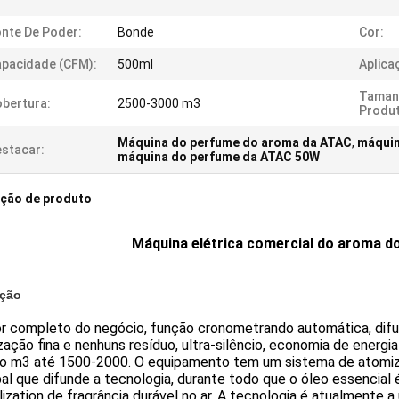
nte De Poder:
Bonde
Cor:
pacidade (CFM):
500ml
Aplica
Taman
bertura:
2500-3000 m3
Produt
Máquina do perfume do aroma da ATAC
,
máquin
stacar:
máquina do perfume da ATAC 50W
ição de produto
Máquina elétrica comercial do aroma d
ição
r completo do negócio, função cronometrando automática, difusã
ação fina e nenhuns resíduo, ultra-silêncio, economia de energi
ão m3 até 1500-2000. O equipamento tem um sistema de atomiza
pal que difunde a tecnologia, durante todo que o óleo essencial
lization de fragrância durável no ar. A tecnologia é atualmente