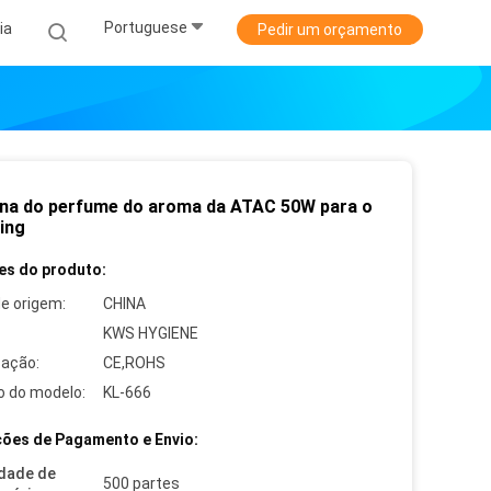
Portuguese
ia
Pedir um orçamento
na do perfume do aroma da ATAC 50W para o
ing
es do produto:
de origem:
CHINA
KWS HYGIENE
cação:
CE,ROHS
 do modelo:
KL-666
ões de Pagamento e Envio:
dade de
500 partes