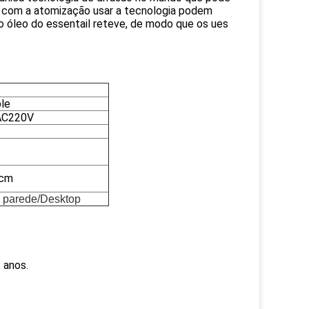
as com a atomização usar a tecnologia podem
 do óleo do essentail reteve, de modo que os ues
le
AC220V
5cm
 parede/Desktop
 anos.