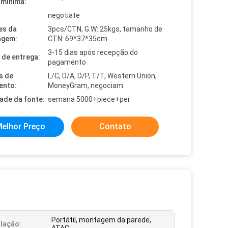
mínima:
negotiate
es da
3pcs/CTN, G.W: 25kgs, tamanho de
agem:
CTN: 69*37*35cm
3-15 dias após recepção do
de entrega:
pagamento
s de
L/C, D/A, D/P, T/T, Western Union,
ento:
MoneyGram, negociam
dade da fonte:
semana 5000+piece+per
elhor Preço
Contato
Portátil, montagem da parede,
alação: