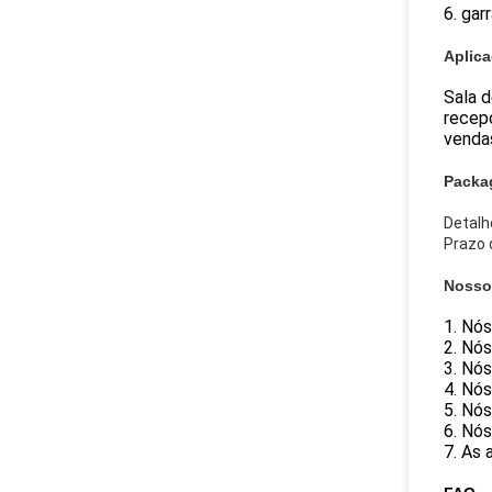
6. gar
Aplic
Sala d
recepç
vendas
Packa
Detalh
Prazo 
Nosso
1. Nó
2. Nó
3. Nó
4. Nó
5. Nós
6. Nós
7. As 