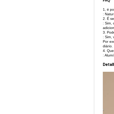
FAQ
1, é p
: Natu
2. É s
: Sim,
adicio
3. Pod
: Sim, 
Por ex
diário.
4. Que
: Alumí
Detal