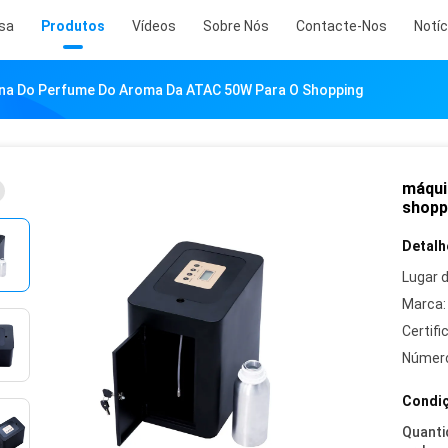
sa
Produtos
Vídeos
Sobre Nós
Contacte-Nos
Notíc
na Do Perfume Do Aroma Da ATAC 50W Para O Shopping
máqui
shopp
Detalh
Lugar 
Marca:
Certifi
Número
Condiç
Quanti