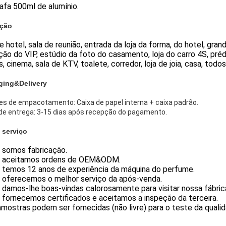
rafa 500ml de alumínio.
ação
e hotel, sala de reunião, entrada da loja da forma, do hotel, gra
ão do VIP, estúdio da foto do casamento, loja do carro 4S, préd
, cinema, sala de KTV, toalete, corredor, loja de joia, casa, tod
ging&Delivery
es de empacotamento: Caixa de papel interna + caixa padrão.
de entrega: 3-15 dias após recepção do pagamento.
 serviço
s somos fabricação.
s aceitamos ordens de OEM&ODM.
s temos 12 anos de experiência da máquina do perfume.
s oferecemos o melhor serviço da após-venda.
 damos-lhe boas-vindas calorosamente para visitar nossa fábric
 fornecemos certificados e aceitamos a inspeção da terceira.
amostras podem ser fornecidas (não livre) para o teste da qualid