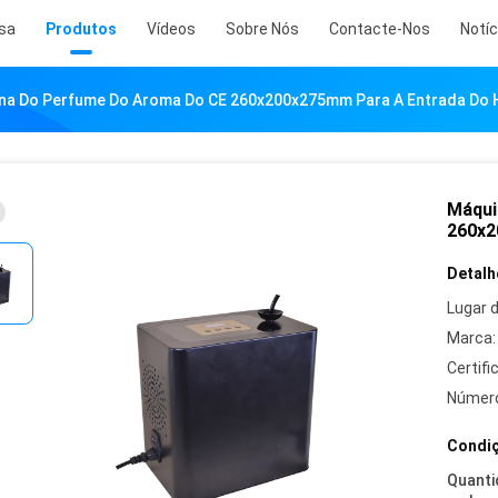
sa
Produtos
Vídeos
Sobre Nós
Contacte-Nos
Notíc
na Do Perfume Do Aroma Do CE 260x200x275mm Para A Entrada Do 
Máqui
260x2
Detalh
Lugar 
Marca:
Certifi
Número
Condiç
Quanti