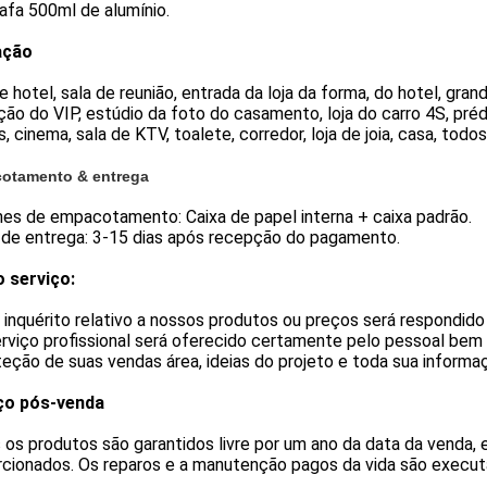
rafa 500ml de alumínio.
ação
e hotel, sala de reunião, entrada da loja da forma, do hotel, gra
ão do VIP, estúdio da foto do casamento, loja do carro 4S, préd
, cinema, sala de KTV, toalete, corredor, loja de joia, casa, tod
otamento & entrega
hes de empacotamento: Caixa de papel interna + caixa padrão.
 de entrega: 3-15 dias após recepção do pagamento.
 serviço:
 inquérito relativo a nossos produtos ou preços será respondido
erviço profissional será oferecido certamente pelo pessoal bem
teção de suas vendas área, ideias do projeto e toda sua informaç
ço pós-venda
os produtos são garantidos livre por um ano da data da venda, 
cionados. Os reparos e a manutenção pagos da vida são executa