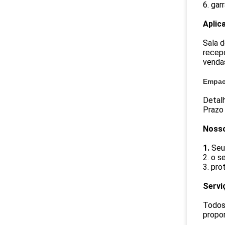
6. gar
Aplic
Sala d
recepç
vendas
Empac
Detal
Prazo
Nosso
1.
Seu
2. o s
3. pro
Servi
Todos 
propor