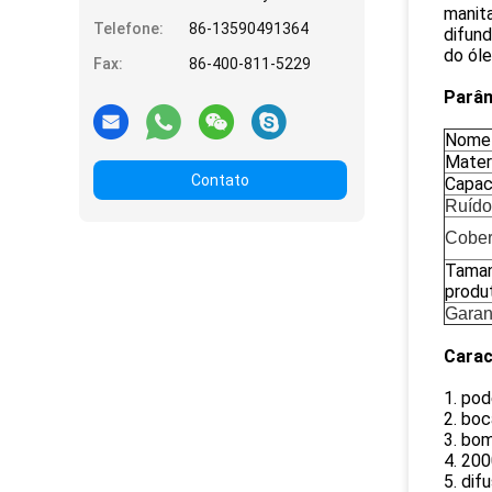
manita
Telefone:
86-13590491364
difund
do ól
Fax:
86-400-811-5229
Parâ
Nome
Mater
Contato
Capac
Ruído
Cober
Taman
produ
Garan
Carac
1. pod
2. bo
3. bo
4. 20
5. dif