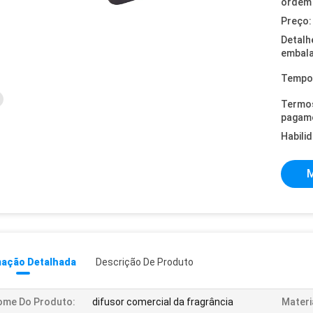
ordem 
Preço:
Detalh
embal
Tempo 
Termo
pagam
Habili
M
mação Detalhada
Descrição De Produto
ome Do Produto:
difusor comercial da fragrância
Materi