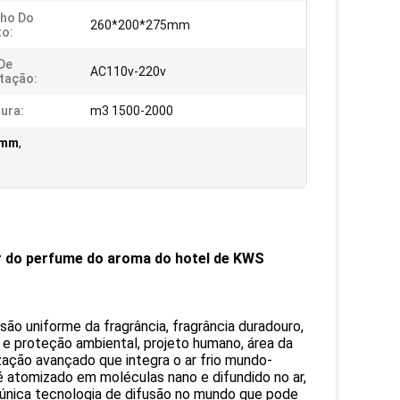
ho Do
260*200*275mm
o:
De
AC110v-220v
tação:
ura:
m3 1500-2000
5mm
,
or do perfume do aroma do hotel de KWS
o uniforme da fragrância, fragrância duradouro,
a e proteção ambiental, projeto humano, área da
ção avançado que integra o ar frio mundo-
 é atomizado em moléculas nano e difundido no ar,
 a única tecnologia de difusão no mundo que pode