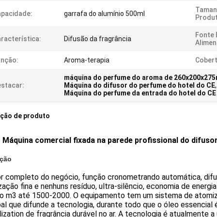
Taman
pacidade:
garrafa do alumínio 500ml
Produt
Fonte 
racterística:
Difusão da fragrância
Alimen
unção:
Aroma-terapia
Cobert
máquina do perfume do aroma de 260x200x27
stacar:
Máquina do difusor do perfume do hotel do CE
,
Máquina do perfume da entrada do hotel do CE
ição de produto
Máquina comercial fixada na parede profissional do difus
ição
r completo do negócio, função cronometrando automática, difusã
ação fina e nenhuns resíduo, ultra-silêncio, economia de energi
ão m3 até 1500-2000. O equipamento tem um sistema de atomiza
pal que difunde a tecnologia, durante todo que o óleo essencial
lization de fragrância durável no ar. A tecnologia é atualmente