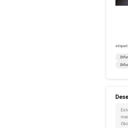
etiquet
Difu
Difu
Dese
Est
mai
Obr