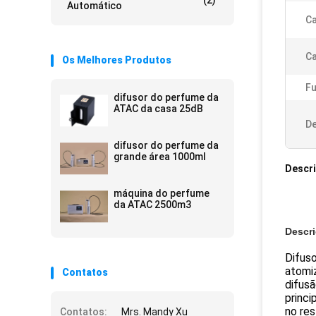
(2)
Automático
Ca
Ca
Os Melhores Produtos
F
difusor do perfume da
ATAC da casa 25dB
De
difusor do perfume da
grande área 1000ml
Descr
máquina do perfume
da ATAC 2500m3
Descr
Difuso
atomiz
Contatos
difus
princi
no res
Contatos:
Mrs. Mandy Xu