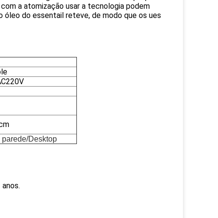
as com a atomização usar a tecnologia podem
 do óleo do essentail reteve, de modo que os ues
le
AC220V
5cm
 parede/Desktop
 anos.