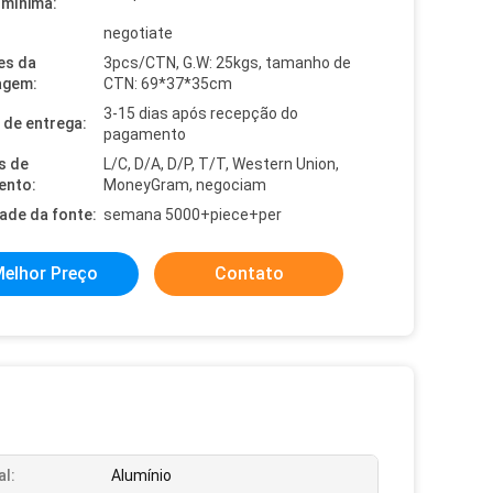
mínima:
negotiate
es da
3pcs/CTN, G.W: 25kgs, tamanho de
agem:
CTN: 69*37*35cm
3-15 dias após recepção do
de entrega:
pagamento
s de
L/C, D/A, D/P, T/T, Western Union,
ento:
MoneyGram, negociam
dade da fonte:
semana 5000+piece+per
elhor Preço
Contato
al:
Alumínio