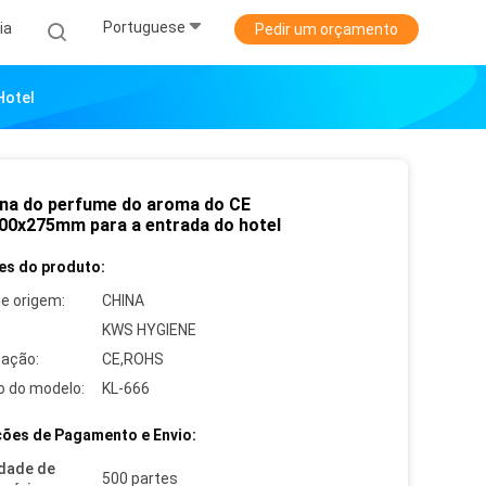
Portuguese
ia
Pedir um orçamento
Hotel
na do perfume do aroma do CE
00x275mm para a entrada do hotel
es do produto:
de origem:
CHINA
KWS HYGIENE
cação:
CE,ROHS
 do modelo:
KL-666
ões de Pagamento e Envio:
dade de
500 partes