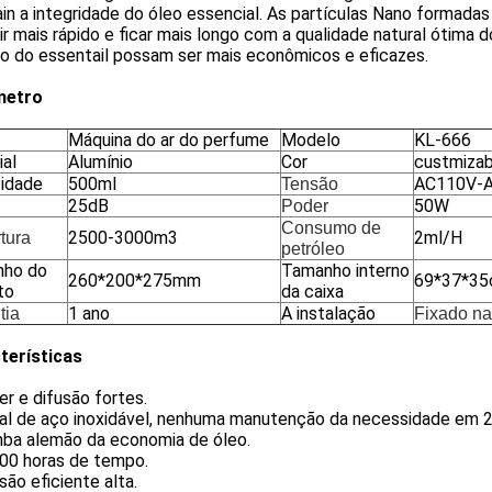
in a integridade do óleo essencial. As partículas Nano formad
ir mais rápido e ficar mais longo com a qualidade natural ótima
eo do essentail possam ser mais econômicos e eficazes.
metro
Máquina do ar do perfume
Modelo
KL-666
ial
Alumínio
Cor
custmizab
idade
500ml
AC110V-
Tensão
25dB
50W
Poder
Consumo de
2500-3000m3
2ml/H
tura
petróleo
ho do
Tamanho interno
260*200*275mm
69*37*3
to
da caixa
1 ano
A instalação
tia
Fixado na
terísticas
er e difusão fortes.
cal de aço inoxidável, nenhuma manutenção da necessidade em 2
mba alemão da economia de óleo.
000 horas de tempo.
usão eficiente alta.