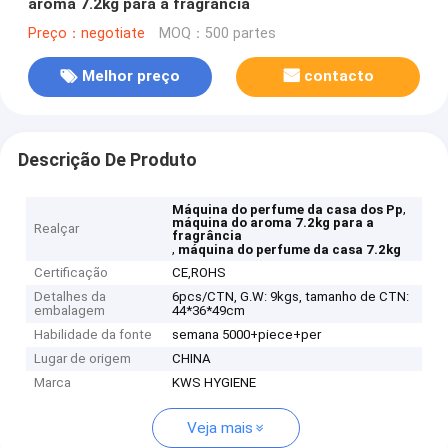
aroma 7.2kg para a fragrância
Preço：negotiate
MOQ：500 partes
Melhor preço
contacto
Descrição De Produto
,
Máquina do perfume da casa dos Pp
máquina do aroma 7.2kg para a
Realçar
fragrância
,
máquina do perfume da casa 7.2kg
Certificação
CE,ROHS
Detalhes da
6pcs/CTN, G.W: 9kgs, tamanho de CTN:
embalagem
44*36*49cm
Habilidade da fonte
semana 5000+piece+per
Lugar de origem
CHINA
Marca
KWS HYGIENE
Veja mais