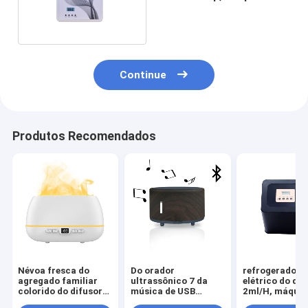
aroma 7.2kg para a
fragrância
Continue
Produtos Recomendados
Névoa fresca do
Do orador
refrogerador d
agregado familiar
ultrassônico 7 da
elétrico do dif
colorido do difusor
música de USB
2ml/H, máquin
do aroma do
Bluetooth do
comercial do d