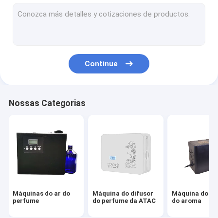
Difusor do perfume do carro
Distribuidor do refrogerador de ar do aerossol
distribuidor touchless automático do sabão
Continue
Distribuidor manual do sabão
Escaninho sanitário do pedal
Nossas Categorias
Distribuidor de toalha de papel da mão
Óleo essencial do difusor do aroma
Grupos do presente da fragrância
Secador de cabelo de pouco peso
Máquinas do ar do
Máquina do difusor
Máquina do p
Secador fixado na parede da mão
perfume
do perfume da ATAC
do aroma