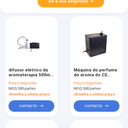
Dê a sua exigência
difusor elétrico da
Máquina do perfume
aromaterapia 500ml,
do aroma do CE
máquina inteira do
260x200x275mm
Preço:
negotiate
Preço:
negotiate
perfume da casa de
para a entrada do
MOQ:
500 partes
MOQ:
500 partes
AC220V
hotel
obtenha o ultimo preço
obtenha o ultimo preço
contacto
contacto