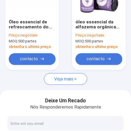
Sobre nós
Excursão da fábrica
Óleo essencial de
óleo essencial da
refrescamento do
alfazema orgânica
Controle da qualidade
difusor do aroma
do aroma 2ml para a
Preço:
negotiate
Preço:
negotiate
72ml para a máquina
casa
MOQ:
500 partes
MOQ:
500 partes
do perfume
contacte-nos
obtenha o ultimo preço
obtenha o ultimo preço
Notícia
contacto
contacto
Peça umas citações
Veja mais
Máquinas do ar do perfume
Deixe Um Recado
Nós Responderemos Rapidamente
Máquina do difusor do perfume da ATAC
Máquina do perfume do aroma