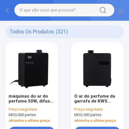
Todos Os Produtos
(321)
máquinas do ar do
O ar do perfume da
perfume 50W, difusor
garrafa de KWS
do óleo essencial da
500ml faz à máquina
Preço:
negotiate
Preço:
negotiate
ATAC do metal
o certificado do CE
MOQ:
500 partes
MOQ:
500 partes
obtenha o ultimo preço
obtenha o ultimo preço