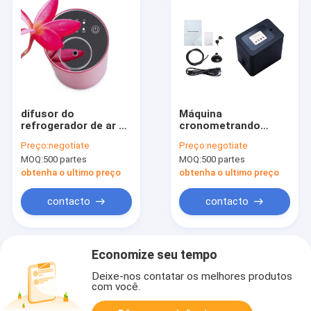
difusor do
Máquina
refrogerador de ar do
cronometrando
carro 5W, difusor da
esperta do perfume
Preço:
negotiate
Preço:
negotiate
fragrância do carro
do aroma 0.5L para a
MOQ:
500 partes
MOQ:
500 partes
de RoHS
sala de reunião
obtenha o ultimo preço
obtenha o ultimo preço
contacto
contacto
Economize seu tempo
Deixe-nos contatar os melhores produtos
com você.