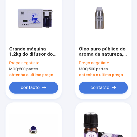
Grande máquina
Óleo puro público do
1.2kg do difusor do
aroma da natureza,
perfume da ATAC da
óleos 0.5L
Preço:
negotiate
Preço:
negotiate
fragrância da sala
essenciais
MOQ:
500 partes
MOQ:
500 partes
terapêuticos puros
obtenha o ultimo preço
obtenha o ultimo preço
contacto
contacto
Casa
Produtos
Vídeos