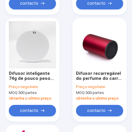
contacto
contacto
Difusor inteligente
Difusor recarregável
74g de pouco peso
do perfume do carro
do perfume do carro
do óleo essencial
Preço:
negotiate
Preço:
negotiate
do tempo
com programa do
MOQ:
500 partes
MOQ:
500 partes
temporizador
obtenha o ultimo preço
obtenha o ultimo preço
contacto
contacto