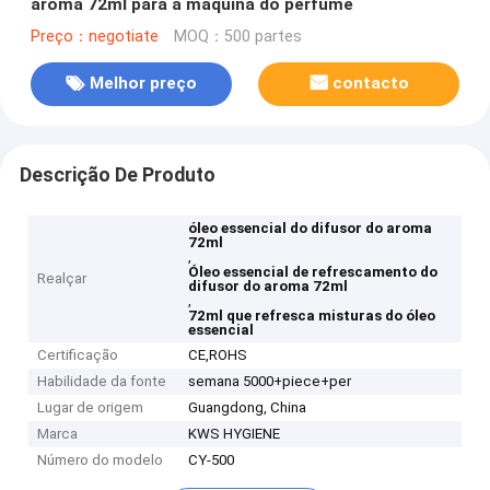
aroma 72ml para a máquina do perfume
Preço：negotiate
MOQ：500 partes
Melhor preço
contacto
Descrição De Produto
óleo essencial do difusor do aroma
72ml
,
Óleo essencial de refrescamento do
Realçar
difusor do aroma 72ml
,
72ml que refresca misturas do óleo
essencial
Certificação
CE,ROHS
Habilidade da fonte
semana 5000+piece+per
Lugar de origem
Guangdong, China
Marca
KWS HYGIENE
Número do modelo
CY-500