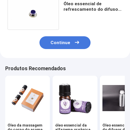
Óleo essencial de
refrescamento do difusor
do aroma 72ml para a
máquina do perfume
Continue
Produtos Recomendados
Óleo da massagem
óleo essencial da
Óleo essencial
do corpo do aroma
alfazema orgânica
do difusor de