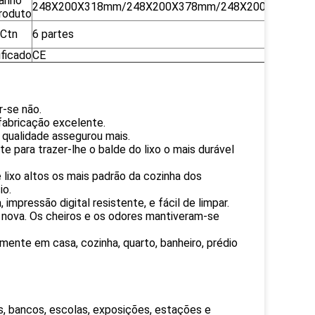
anho
248X200X318mm/248X200X378mm/248X200X438mm
roduto
/Ctn
6 partes
ificado
CE
r-se não.
 fabricação excelente.
a qualidade assegurou mais.
e para trazer-lhe o balde do lixo o mais durável
e lixo altos os mais padrão da cozinha dos
io.
 impressão digital resistente, e fácil de limpar.
nova. Os cheiros e os odores mantiveram-se
mente em casa, cozinha, quarto, banheiro, prédio
ais, bancos, escolas, exposições, estações e