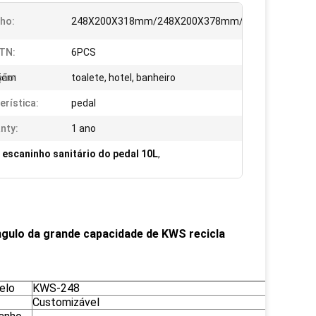
ho:
248X200X318mm/248X200X378mm/248X200X438
TN:
6PCS
5cm
ção:
toalete, hotel, banheiro
erística:
pedal
nty:
1 ano
,
escaninho sanitário do pedal 10L
,
ângulo da grande capacidade de KWS recicla
elo
KWS-248
Customizável