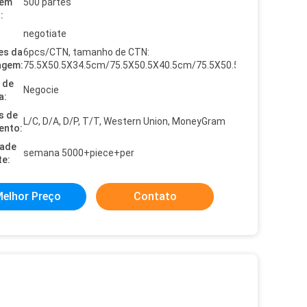
dem
500 partes
:
negotiate
es da
6pcs/CTN, tamanho de CTN:
agem:
75.5X50.5X34.5cm/75.5X50.5X40.5cm/75.5X50.5X47.5cm
 de
Negocie
a:
s de
L/C, D/A, D/P, T/T, Western Union, MoneyGram
ento:
dade
semana 5000+piece+per
te:
elhor Preço
Contato