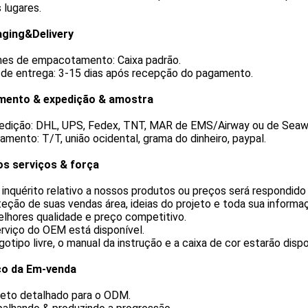
 lugares.
ging&Delivery
hes de empacotamento: Caixa padrão.
 de entrega: 3-15 dias após recepção do pagamento.
ento & expedição & amostra
pedição: DHL, UPS, Fedex, TNT, MAR de EMS/Airway ou de Seaw
amento: T/T, união ocidental, grama do dinheiro, paypal.
s serviços & força
 inquérito relativo a nossos produtos ou preços será respondido
teção de suas vendas área, ideias do projeto e toda sua informaç
elhores qualidade e preço competitivo.
erviço do OEM está disponível.
ogotipo livre, o manual da instrução e a caixa de cor estarão dispo
ço da Em-venda
jeto detalhado para o ODM.