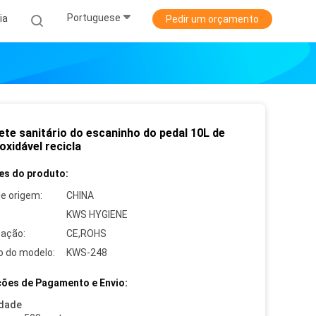
Portuguese
ia
Pedir um orçamento
ete sanitário do escaninho do pedal 10L de
oxidável recicla
es do produto:
de origem:
CHINA
KWS HYGIENE
cação:
CE,ROHS
 do modelo:
KWS-248
ões de Pagamento e Envio:
idade