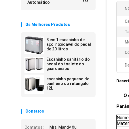
(2)
Automático
N
Ca
Os Melhores Produtos
Ta
3 em 1 escaninho de
Ma
aço inoxidável do pedal
de 20 litros
Co
Escaninho sanitário do
pedal do toalete do
De
guardanapo
escaninho pequeno do
Descr
banheiro do retângulo
12L
O 
Parâ
Contatos
Nome
Mater
Contatos:
Mrs. Mandy Xu