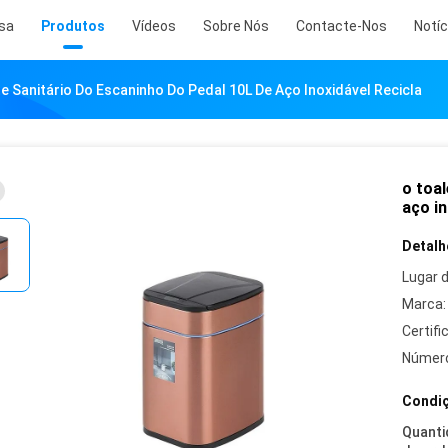
sa
Produtos
Vídeos
Sobre Nós
Contacte-Nos
Notíc
e Sanitário Do Escaninho Do Pedal 10L De Aço Inoxidável Recicla
o toal
aço in
Detalh
Lugar 
Marca:
Certifi
Número
Condiç
Quant