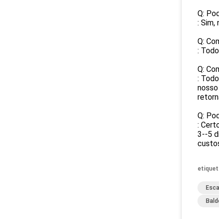
Q: Po
: Sim,
Q: Co
: Tod
Q: Co
: Todo
nosso
retorn
Q: Pod
: Cert
3--5 d
custo
etiquet
Esca
Bald