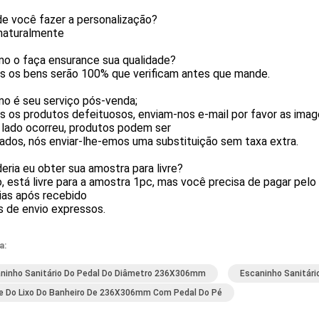
de você fazer a personalização?
 naturalmente
mo o faça ensurance sua qualidade?
os os bens serão 100% que verificam antes que mande.
mo é seu serviço pós-venda;
s os produtos defeituosos, enviam-nos e-mail por favor as ima
 lado ocorreu, produtos podem ser
ados, nós enviar-lhe-emos uma substituição sem taxa extra.
eria eu obter sua amostra para livre?
o, está livre para a amostra 1pc, mas você precisa de pagar pe
ias após recebido
s de envio expressos.
a:
ninho Sanitário Do Pedal Do Diâmetro 236X306mm
Escaninho Sanitári
e Do Lixo Do Banheiro De 236X306mm Com Pedal Do Pé