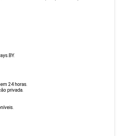
ays.BY.
 em 24 horas.
ão privada.
níveis.