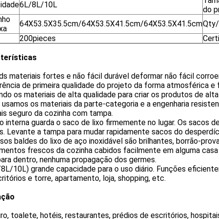
Tam
idade
6L/8L/10L
do p
nho
64X53.5X35.5cm/64X53.5X41.5cm/64X53.5X41.5cm
Qty
xa
200pieces
Cert
terísticas
ids materiais fortes e não fácil durável deformar não fácil corroe
rência de primeira qualidade do projeto da forma atmosférica e
ndo os materiais de alta qualidade para criar os produtos de alt
 usamos os materiais da parte-categoria e a engenharia resistent
ais seguro da cozinha com tampa.
ro interna guarda o saco de lixo firmemente no lugar. Os sacos d
es. Levante a tampa para mudar rapidamente sacos do desperdíc
sos baldes do lixo de aço inoxidável são brilhantes, borrão-prova,
mentos frescos da cozinha cabidos facilmente em alguma casa 
para dentro, nenhuma propagação dos germes.
/8L/10L) grande capacidade para o uso diário. Funções eficiente
ritórios e torre, apartamento, loja, shopping, etc.
ação
ro, toalete, hotéis, restaurantes, prédios de escritórios, hospit