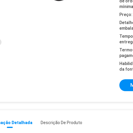
de or
mínima
Preço:
Detalh
embal
Tempo
entreg
Termo
pagam
Habili
da fon
M
mação Detalhada
Descrição De Produto