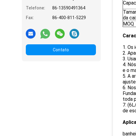
Capac
Telefone:
86-13590491364
Tama
da cai
Fax:
86-400-811-5229
MOQ
Carac
1. Os 
Contato
2. Apa
3. Usa
4. Nós
e o m
5. A a
ajust
6. Nos
Funda
toda 
7. (6L
de esc
Aplic
banhei