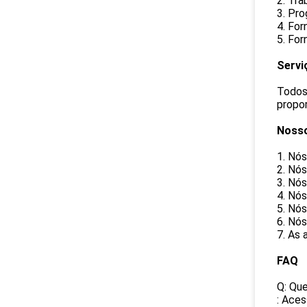
2. Tra
3. Pro
4. For
5. For
Servi
Todos 
propor
Nosso
1. Nó
2. Nó
3. Nó
4. Nó
5. Nós
6. Nós
7. As 
FAQ
Q: Que
: Aces