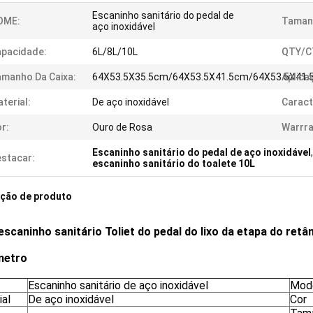
Escaninho sanitário do pedal de
OME:
Taman
aço inoxidável
pacidade:
6L/8L/10L
QTY/C
manho Da Caixa:
64X53.5X35.5cm/64X53.5X41.5cm/64X53.5X41.
Aplica
terial:
De aço inoxidável
Caract
r:
Ouro de Rosa
Warrra
Escaninho sanitário do pedal de aço inoxidável
stacar:
escaninho sanitário do toalete 10L
ição de produto
escaninho sanitário Toliet do pedal do lixo da etapa do ret
metro
Escaninho sanitário de aço inoxidável
Mod
ial
De aço inoxidável
Cor