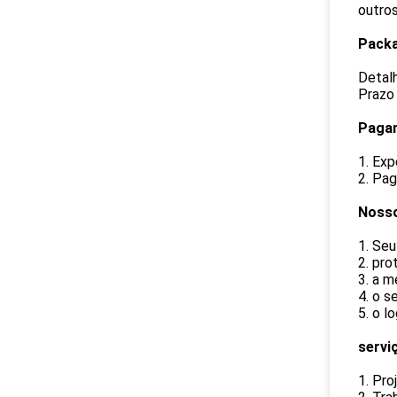
outros
Packa
Detal
Prazo
Pagam
1. Ex
2. Pag
Nosso
1. Seu
2. pro
3. a m
4. o s
5. o l
servi
1. Pro