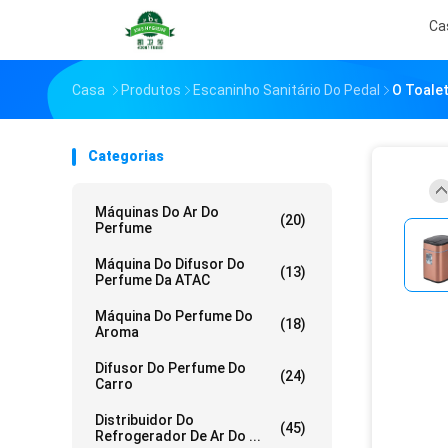
Ca
Casa
Produtos
Escaninho Sanitário Do Pedal
O Toalet
Categorias
Máquinas Do Ar Do
(20)
Perfume
Máquina Do Difusor Do
(13)
Perfume Da ATAC
Máquina Do Perfume Do
(18)
Aroma
Difusor Do Perfume Do
(24)
Carro
Distribuidor Do
(45)
Refrogerador De Ar Do ...