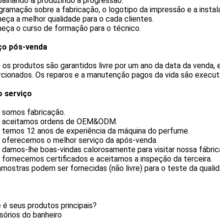
balhando & produzindo a progressão.
gramação sobre a fabricação, o logotipo da impressão e a instal
neça a melhor qualidade para o cada clientes.
neça o curso de formação para o técnico.
ço pós-venda
os produtos são garantidos livre por um ano da data da venda, 
cionados. Os reparos e a manutenção pagos da vida são executa
 serviço
s somos fabricação.
s aceitamos ordens de OEM&ODM.
s temos 12 anos de experiência da máquina do perfume.
s oferecemos o melhor serviço da após-venda.
 damos-lhe boas-vindas calorosamente para visitar nossa fábric
 fornecemos certificados e aceitamos a inspeção da terceira.
amostras podem ser fornecidas (não livre) para o teste da qualid
 é seus produtos principais?
sórios do banheiro