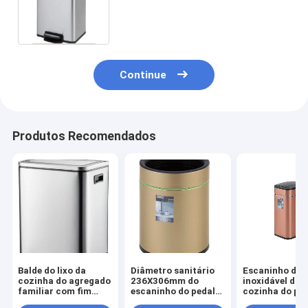
pedal
Continue
Produtos Recomendados
Balde do lixo da
Diâmetro sanitário
Escaninho de 
cozinha do agregado
236X306mm do
inoxidável da
familiar com fim
escaninho do pedal
cozinha do ped
silencioso da tampa
do banheiro 1 ano
balde do lixo d