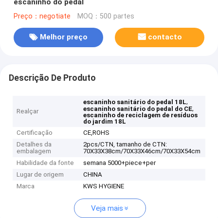
escaninho do pedal
Preço：negotiate
MOQ：500 partes
Melhor preço
contacto
Descrição De Produto
,
escaninho sanitário do pedal 18L
,
escaninho sanitário do pedal do CE
Realçar
escaninho de reciclagem de resíduos
do jardim 18L
Certificação
CE,ROHS
Detalhes da
2pcs/CTN, tamanho de CTN:
embalagem
70X33X38cm/70X33X46cm/70X33X54cm
Habilidade da fonte
semana 5000+piece+per
Lugar de origem
CHINA
Marca
KWS HYGIENE
Veja mais