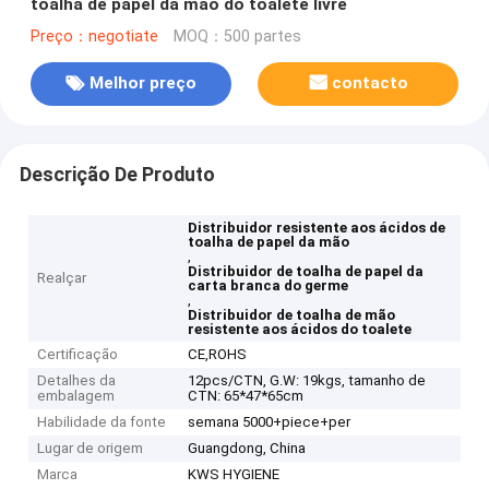
toalha de papel da mão do toalete livre
Preço：negotiate
MOQ：500 partes
Melhor preço
contacto
Descrição De Produto
Distribuidor resistente aos ácidos de
toalha de papel da mão
,
Distribuidor de toalha de papel da
Realçar
carta branca do germe
,
Distribuidor de toalha de mão
resistente aos ácidos do toalete
Certificação
CE,ROHS
Detalhes da
12pcs/CTN, G.W: 19kgs, tamanho de
embalagem
CTN: 65*47*65cm
Habilidade da fonte
semana 5000+piece+per
Lugar de origem
Guangdong, China
Marca
KWS HYGIENE